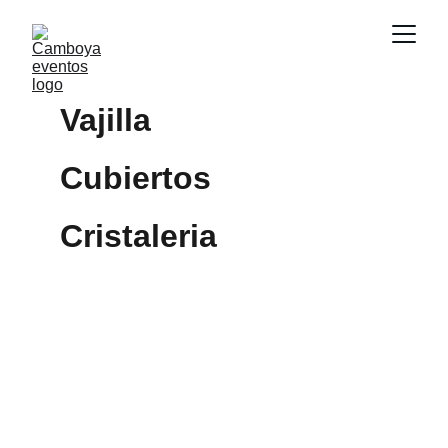
Vajilla
Cubiertos
Cristaleria