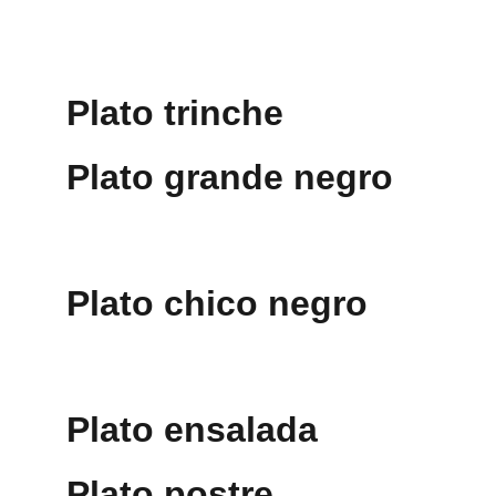
Plato trinche
Plato grande negro
Plato chico negro
Plato ensalada
Plato postre