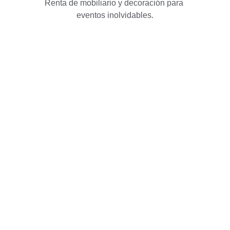
Renta de mobiliario y decoración para 
eventos inolvidables.
Contacto
Renta de mobiliario y decoración para 
eventos
TELÉFONO
+52 33 1471 6832
© 2025. All rights reserved.