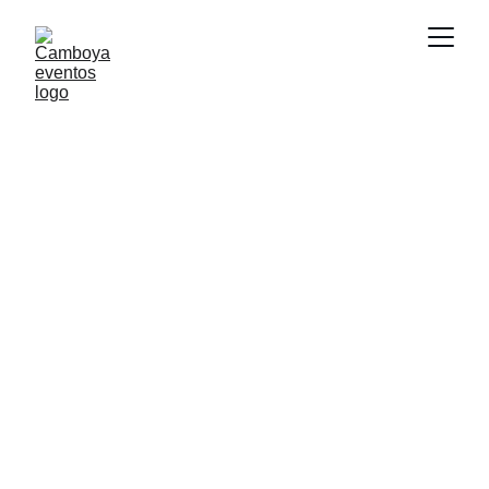
Mobiliario y 
decoración para 
eventos
Transformamos tus espacios con estilo y 
comodidad